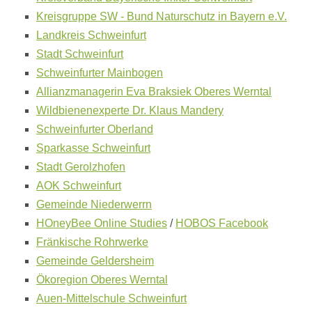
Links
Kreisgruppe SW - Bund Naturschutz in Bayern e.V.
Wildbienen
Landkreis Schweinfurt
Wildbienenarten
Bestäubungsfunktion
Stadt Schweinfurt
Gefährdung
Schweinfurter Mainbogen
Schutz
und
Allianzmanagerin Eva Braksiek Oberes Werntal
Hilfe
Wildbienenexperte Dr. Klaus Mandery
Literatur
Links
Schweinfurter Oberland
Sparkasse Schweinfurt
Bienenfreundlich
Gärtnern
Stadt Gerolzhofen
Allgemein
AOK Schweinfurt
Links
Gemeinde Niederwerrn
Biologische
Vielfalt
HOneyBee Online Studies
/
HOBOS Facebook
Fränkische Rohrwerke
Gemeinde Geldersheim
Ökoregion Oberes Werntal
Auen-Mittelschule Schweinfurt