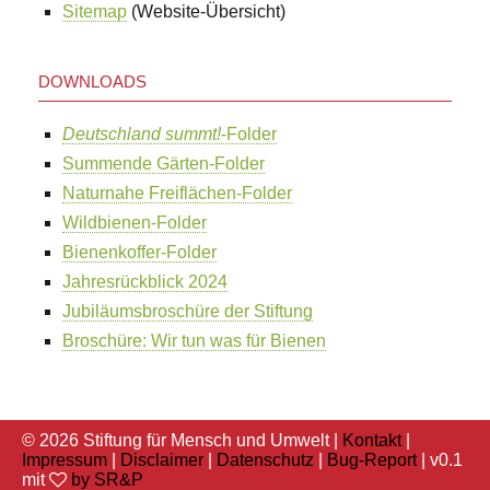
Sitemap
(Website-Übersicht)
DOWNLOADS
Deutschland summt!
-Folder
Summende Gärten-Folder
Naturnahe Freiflächen-Folder
Wildbienen-Folder
Bienenkoffer-Folder
Jahresrückblick 2024
Jubiläumsbroschüre der Stiftung
Broschüre: Wir tun was für Bienen
© 2026 Stiftung für Mensch und Umwelt |
Kontakt
|
Impressum
|
Disclaimer
|
Datenschutz
|
Bug-Report
| v0.1
mit
by SR&P