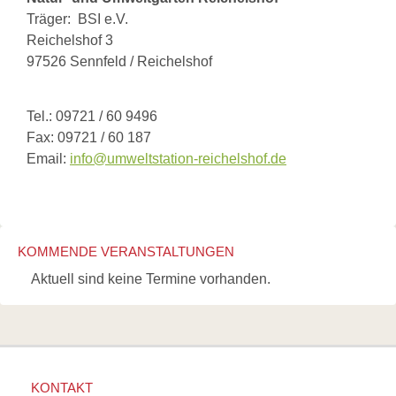
Links
Träger: BSI e.V.
Wildbienen
Reichelshof 3
Wildbienenarten
97526 Sennfeld / Reichelshof
Bestäubungsfunktion
Gefährdung
Schutz
und
Tel.: 09721 / 60 9496
Hilfe
Fax: 09721 / 60 187
Literatur
Email:
info@umweltstation-reichelshof.de
Links
Bienenfreundlich
Gärtnern
Allgemein
Links
KOMMENDE VERANSTALTUNGEN
Biologische
Aktuell sind keine Termine vorhanden.
Vielfalt
KONTAKT